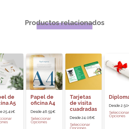
Productos relacionados
el de
Papel de
Tarjetas
Diplom
cina A5
oficina A4
de visita
Desde
2.50
cuadradas
de
25.41
€
Desde
46.59
€
Selecciona
Opciones
Desde
24.08
€
ccionar
Seleccionar
ones
Opciones
Seleccionar
Opciones