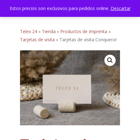
Menu
Skip
Estos precios son exclusivos para pedidos online.
Descartar
account
to
search
Close
main
Menu
content
Telex 24
»
Tienda
»
Productos de Imprenta
»
Tarjetas de visita
»
Tarjetas de visita Conqueror