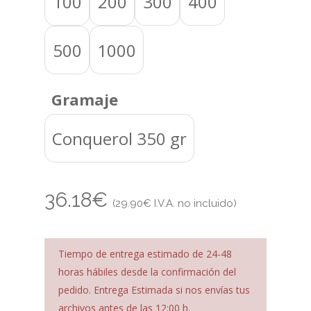
100
200
300
400
500
1000
Gramaje
Conquerol 350 gr
36.18
€
(
29.90
€
I.V.A. no incluido)
Tiempo de entrega estimado de 24-48
horas hábiles desde la confirmación del
pedido. Entrega Estimada si nos envías tus
archivos antes de las 12:00 h.