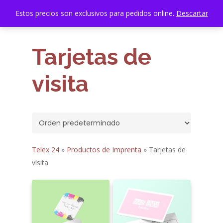
Menu
Skip
Estos precios son exclusivos para pedidos online.
Descartar
account
to
search
Close
main
Menu
content
Tarjetas de
visita
Telex 24
»
Productos de Imprenta
»
Tarjetas de
visita