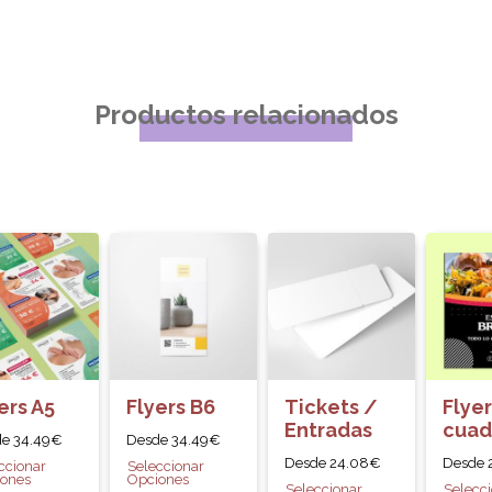
Productos relacionados
ers A5
Flyers B6
Tickets /
Flyer
Entradas
cuad
de
34.49
€
Desde
34.49
€
Desde
24.08
€
Desde
ccionar
Seleccionar
ones
Opciones
Seleccionar
Selecc