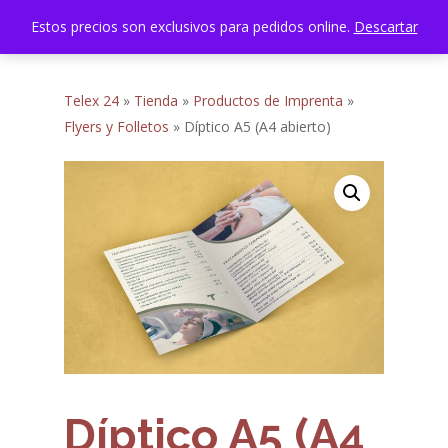
Menu
Skip
Estos precios son exclusivos para pedidos online.
Descartar
account
to
search
Close
main
Menu
content
Telex 24
»
Tienda
»
Productos de Imprenta
»
Flyers y Folletos
»
Díptico A5 (A4 abierto)
Díptico A5 (A4