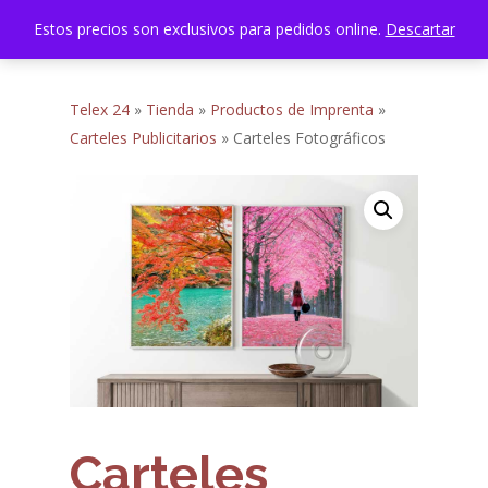
Menu
Skip
Estos precios son exclusivos para pedidos online.
Descartar
account
to
search
Close
main
Menu
content
Telex 24
»
Tienda
»
Productos de Imprenta
»
Carteles Publicitarios
»
Carteles Fotográficos
Carteles