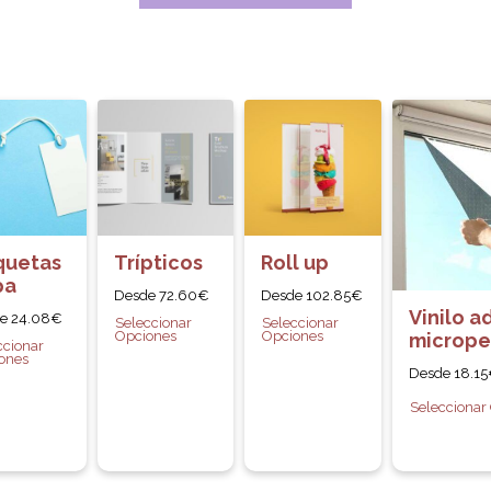
quetas
Trípticos
Roll up
pa
Desde
72.60
€
Desde
102.85
€
Vinilo a
de
24.08
€
Seleccionar
Seleccionar
Opciones
Opciones
micrope
ccionar
ones
Desde
18.15
Seleccionar